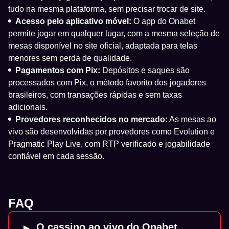
tudo na mesma plataforma, sem precisar trocar de site.
Acesso pelo aplicativo móvel:
O app do Onabet
permite jogar em qualquer lugar, com a mesma seleção de
mesas disponível no site oficial, adaptada para telas
menores sem perda de qualidade.
Pagamentos com Pix:
Depósitos e saques são
processados com Pix, o método favorito dos jogadores
brasileiros, com transações rápidas e sem taxas
adicionais.
Provedores reconhecidos no mercado:
As mesas ao
vivo são desenvolvidas por provedores como Evolution e
Pragmatic Play Live, com RTP verificado e jogabilidade
confiável em cada sessão.
FAQ
O cassino ao vivo do Onabet