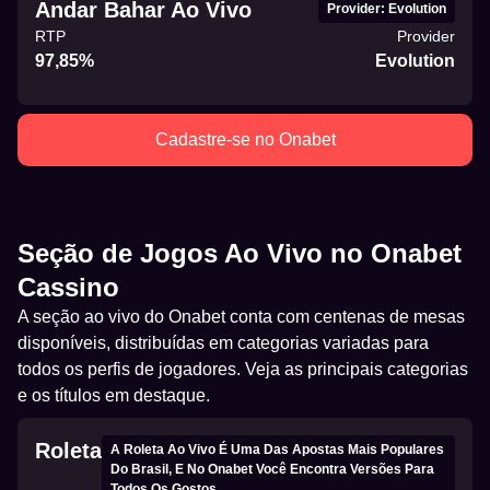
Andar Bahar Ao Vivo
Provider: Evolution
RTP
Provider
97,85%
Evolution
Cadastre-se no Onabet
Seção de Jogos Ao Vivo no Onabet
Cassino
A seção ao vivo do Onabet conta com centenas de mesas
disponíveis, distribuídas em categorias variadas para
todos os perfis de jogadores. Veja as principais categorias
e os títulos em destaque.
Roleta
A Roleta Ao Vivo É Uma Das Apostas Mais Populares
Do Brasil, E No Onabet Você Encontra Versões Para
Todos Os Gostos.