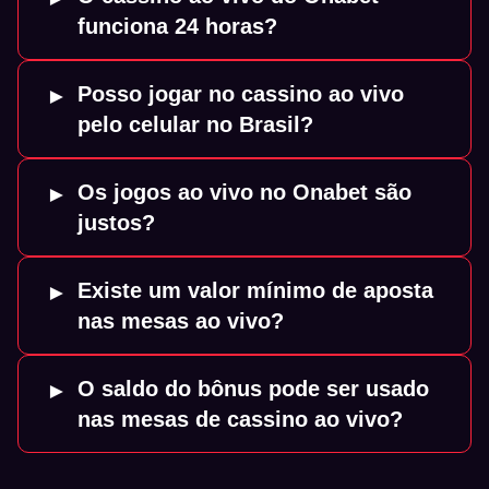
funciona 24 horas?
Posso jogar no cassino ao vivo
pelo celular no Brasil?
Os jogos ao vivo no Onabet são
justos?
Existe um valor mínimo de aposta
nas mesas ao vivo?
O saldo do bônus pode ser usado
nas mesas de cassino ao vivo?