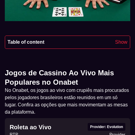
Table of content
Show
Jogos de Cassino Ao Vivo Mais
Populares no Onabet
No Onabet, os jogos ao vivo com crupiês mais procurados
pelos jogadores brasileiros estão reunidos em um só
lugar. Confira as opções que mais movimentam as mesas
da plataforma.
Roleta ao Vivo
Provider: Evolution
RTP
Provider