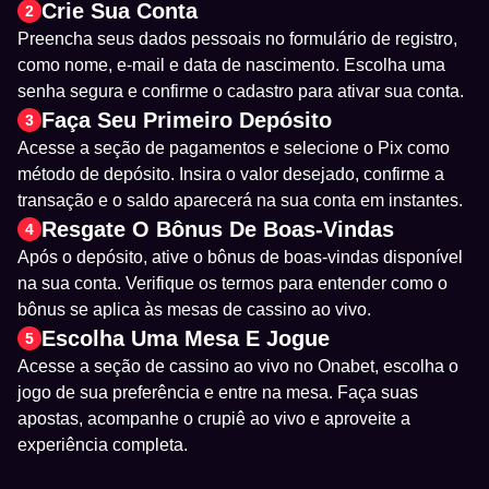
Crie Sua Conta
2
Preencha seus dados pessoais no formulário de registro,
como nome, e-mail e data de nascimento. Escolha uma
senha segura e confirme o cadastro para ativar sua conta.
Faça Seu Primeiro Depósito
3
Acesse a seção de pagamentos e selecione o Pix como
método de depósito. Insira o valor desejado, confirme a
transação e o saldo aparecerá na sua conta em instantes.
Resgate O Bônus De Boas-Vindas
4
Após o depósito, ative o bônus de boas-vindas disponível
na sua conta. Verifique os termos para entender como o
bônus se aplica às mesas de cassino ao vivo.
Escolha Uma Mesa E Jogue
5
Acesse a seção de cassino ao vivo no Onabet, escolha o
jogo de sua preferência e entre na mesa. Faça suas
apostas, acompanhe o crupiê ao vivo e aproveite a
experiência completa.