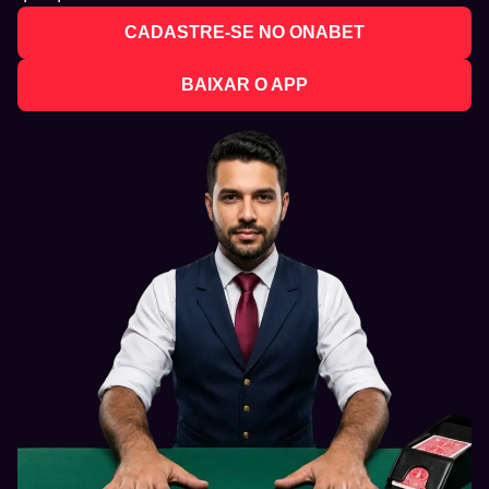
CADASTRE-SE NO ONABET
BAIXAR O APP