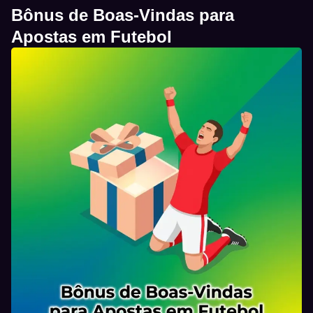
Bônus de Boas-Vindas para
Apostas em Futebol