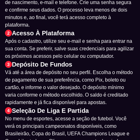
de nascimento, e-mail e telefone. Crie uma senha segura
e confirme seus dados. O processo leva menos de dois
minutos e, ao final, você terá acesso completo à
plataforma.
Acesso À Plataforma
2
Após o cadastro, utilize seu e-mail e senha para entrar na
sua conta. Se preferir, salve suas credenciais para agilizar
os próximos acessos pelo celular ou computador.
Depósito De Fundos
3
Vá até a área de depósito no seu perfil. Escolha o método
de pagamento de sua preferência, como Pix, boleto ou
cartão, e informe o valor desejado. O depósito mínimo
varia conforme o método escolhido. O saldo é creditado
rapidamente e já fica disponível para apostas.
Seleção De Liga E Partida
4
No menu de esportes, acesse a seção de futebol. Você
verá os principais campeonatos disponíveis, como
Brasileirão, Copa do Brasil, UEFA Champions League e