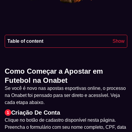
Table of content
Show
Como Começar a Apostar em
Futebol na Onabet
Se você é novo nas apostas esportivas online, o processo
na Onabet foi pensado para ser direto e acessível. Veja
cada etapa abaixo.
Criação De Conta
1
Clique no botão de cadastro disponível nesta página.
Preencha o formulário com seu nome completo, CPF, data