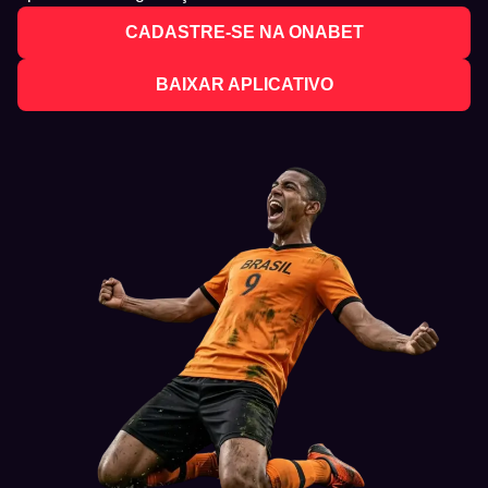
CADASTRE-SE NA ONABET
BAIXAR APLICATIVO