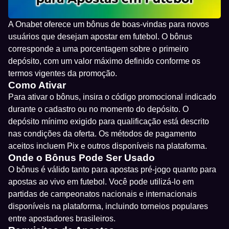
A Onabet oferece um bônus de boas-vindas para novos
usuários que desejam apostar em futebol. O bônus
corresponde a uma porcentagem sobre o primeiro
depósito, com um valor máximo definido conforme os
termos vigentes da promoção.
Como Ativar
Para ativar o bônus, insira o código promocional indicado
durante o cadastro ou no momento do depósito. O
depósito mínimo exigido para qualificação está descrito
nas condições da oferta. Os métodos de pagamento
aceitos incluem Pix e outros disponíveis na plataforma.
Onde o Bônus Pode Ser Usado
O bônus é válido tanto para apostas pré-jogo quanto para
apostas ao vivo em futebol. Você pode utilizá-lo em
partidas de campeonatos nacionais e internacionais
disponíveis na plataforma, incluindo torneios populares
entre apostadores brasileiros.