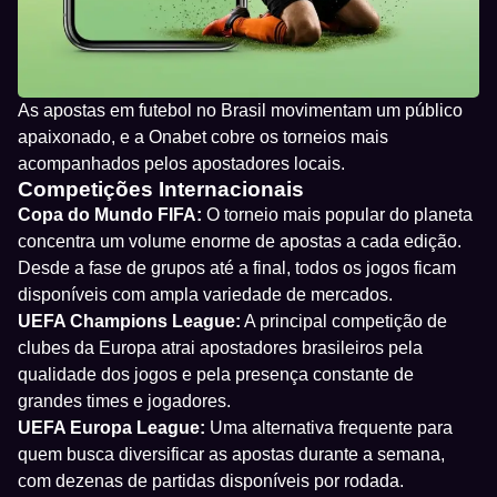
As apostas em futebol no Brasil movimentam um público
apaixonado, e a Onabet cobre os torneios mais
acompanhados pelos apostadores locais.
Competições Internacionais
Copa do Mundo FIFA:
O torneio mais popular do planeta
concentra um volume enorme de apostas a cada edição.
Desde a fase de grupos até a final, todos os jogos ficam
disponíveis com ampla variedade de mercados.
UEFA Champions League:
A principal competição de
clubes da Europa atrai apostadores brasileiros pela
qualidade dos jogos e pela presença constante de
grandes times e jogadores.
UEFA Europa League:
Uma alternativa frequente para
quem busca diversificar as apostas durante a semana,
com dezenas de partidas disponíveis por rodada.